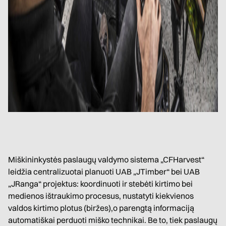
Miškininkystės paslaugų valdymo sistema „CFHarvest“
leidžia centralizuotai planuoti UAB „JTimber“ bei UAB
„JRanga“ projektus: koordinuoti ir stebėti kirtimo bei
medienos ištraukimo procesus, nustatyti kiekvienos
valdos kirtimo plotus (biržes),o parengtą informaciją
automatiškai perduoti miško technikai. Be to, tiek paslaugų