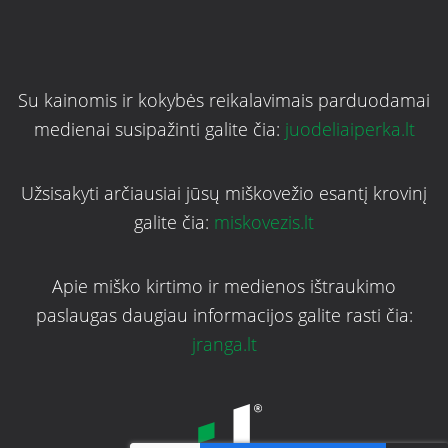
UAB „JTimber“ sėkmingai
atliktas FSC® gamybos
grandies apimties keitimo
auditas
Su kainomis ir kokybės reikalavimais parduodamai
medienai susipažinti galite čia:
juodeliaiperka.lt
Užsisakyti arčiausiai jūsų miškovežio esantį krovinį
galite čia:
miskovezis.lt
Apie miško kirtimo ir medienos ištraukimo
paslaugas daugiau informacijos galite rasti čia:
jranga.lt