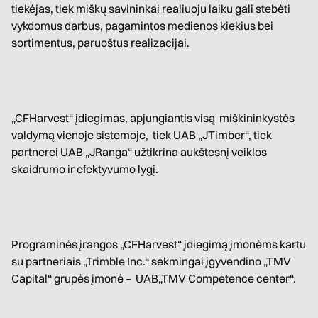
tiekėjas, tiek miškų savininkai realiuoju laiku gali stebėti
vykdomus darbus, pagamintos medienos kiekius bei
sortimentus, paruoštus realizacijai.
„CFHarvest“ įdiegimas, apjungiantis visą miškininkystės
valdymą vienoje sistemoje, tiek UAB „JTimber“, tiek
partnerei UAB „JRanga“ užtikrina aukštesnį veiklos
skaidrumo ir efektyvumo lygį.
Programinės įrangos „CFHarvest“ įdiegimą įmonėms kartu
su partneriais „Trimble Inc.“ sėkmingai įgyvendino „TMV
Capital“ grupės įmonė – UAB„TMV Competence center“.