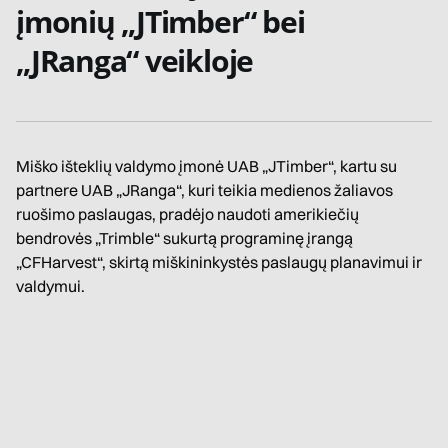
įmonių „JTimber“ bei
„JRanga“ veikloje
Miško išteklių valdymo įmonė UAB „JTimber“, kartu su
partnere UAB „JRanga“, kuri teikia medienos žaliavos
ruošimo paslaugas, pradėjo naudoti amerikiečių
bendrovės „Trimble“ sukurtą programinę įrangą
„CFHarvest“, skirtą miškininkystės paslaugų planavimui ir
valdymui.