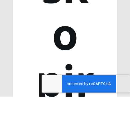
o
pir
ki