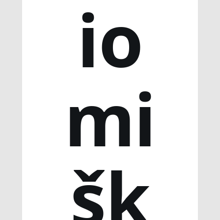
io
mi
šk