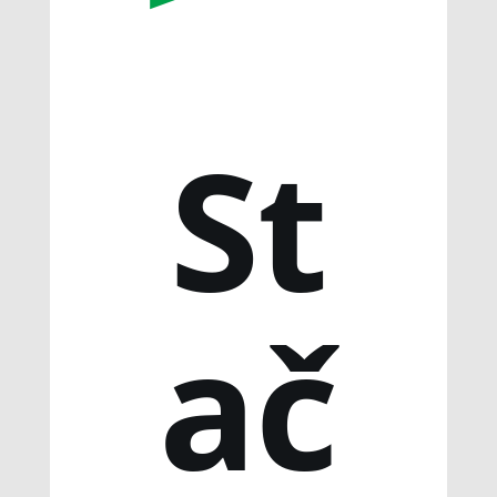
St
ač